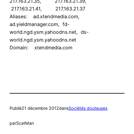
217.163.21.35, 217.163.21.39,
217.163.21.41, 217.163.21.37
Aliases: ad.xtendmedia.com,
ad.yieldmanager.com, fd-
world.ngd.ysm.yahoodns.net, ds-
world.ngd.ysm.yahoodns.net
Domain: xtendmedia.com
Publié
21 décembre 2012
dans
Sociétés douteuses
par
ScatMan