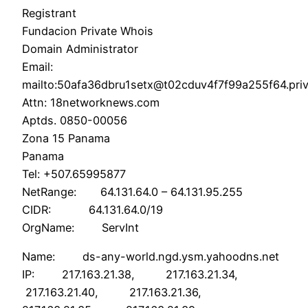
Registrant
Fundacion Private Whois
Domain Administrator
Email:
mailto:50afa36dbru1setx@t02cduv4f7f99a255f64.priv
Attn: 18networknews.com
Aptds. 0850-00056
Zona 15 Panama
Panama
Tel: +507.65995877
NetRange: 64.131.64.0 – 64.131.95.255
CIDR: 64.131.64.0/19
OrgName: ServInt
Name: ds-any-world.ngd.ysm.yahoodns.net
IP: 217.163.21.38, 217.163.21.34,
217.163.21.40, 217.163.21.36,