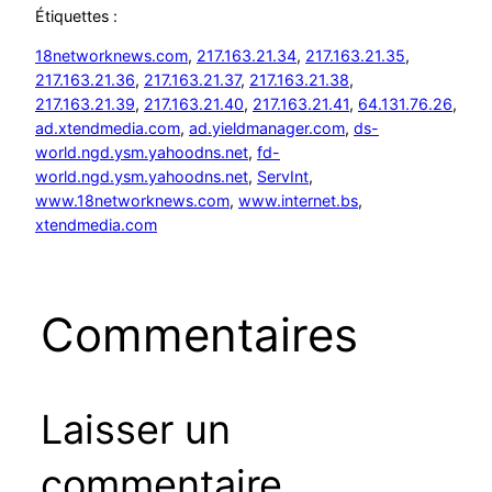
Étiquettes :
18networknews.com
, 
217.163.21.34
, 
217.163.21.35
, 
217.163.21.36
, 
217.163.21.37
, 
217.163.21.38
, 
217.163.21.39
, 
217.163.21.40
, 
217.163.21.41
, 
64.131.76.26
, 
ad.xtendmedia.com
, 
ad.yieldmanager.com
, 
ds-
world.ngd.ysm.yahoodns.net
, 
fd-
world.ngd.ysm.yahoodns.net
, 
ServInt
, 
www.18networknews.com
, 
www.internet.bs
, 
xtendmedia.com
Commentaires
Laisser un
commentaire