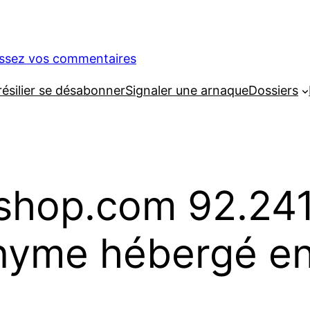
issez vos commentaires
silier se désabonner
Signaler une arnaque
Dossiers
hop.com 92.241.
nyme hébergé en