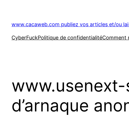
Aller
au
contenu
www.cacaweb.com publiez vos articles et/ou la
CyberFuck
Politique de confidentialité
Comment ré
www.usenext-s
d’arnaque ano