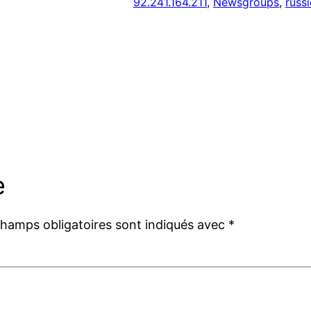
92.241.164.211
, 
Newsgroups
, 
russi
e
champs obligatoires sont indiqués avec
*