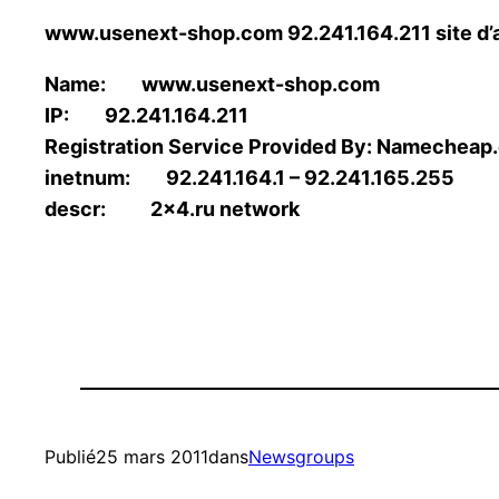
www.usenext-shop.com 92.241.164.211 site d
Name: www.usenext-shop.com
IP: 92.241.164.211
Registration Service Provided By: Namecheap
inetnum: 92.241.164.1 – 92.241.165.255
descr: 2×4.ru network
Publié
25 mars 2011
dans
Newsgroups