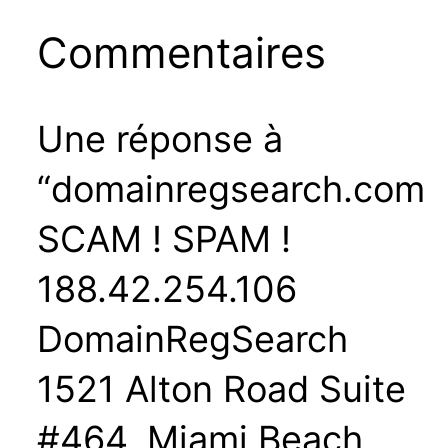
Commentaires
Une réponse à
“domainregsearch.com
SCAM ! SPAM !
188.42.254.106
DomainRegSearch
1521 Alton Road Suite
#464, Miami Beach,