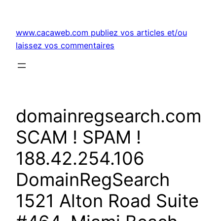
Aller
au
www.cacaweb.com publiez vos articles et/ou
contenu
laissez vos commentaires
domainregsearch.com
SCAM ! SPAM !
188.42.254.106
DomainRegSearch
1521 Alton Road Suite