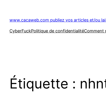
Aller
au
contenu
www.cacaweb.com publiez vos articles et/ou la
CyberFuck
Politique de confidentialité
Comment ré
Étiquette :
nhn