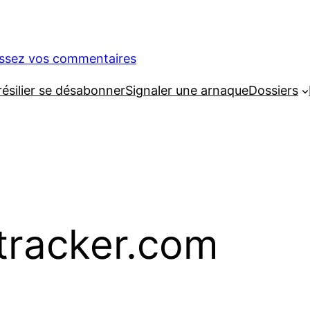
issez vos commentaires
silier se désabonner
Signaler une arnaque
Dossiers
tracker.com