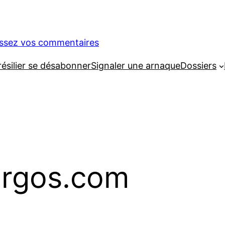
issez vos commentaires
silier se désabonner
Signaler une arnaque
Dossiers
rgos.com