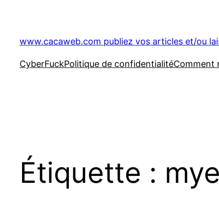
Aller
au
contenu
www.cacaweb.com publiez vos articles et/ou la
CyberFuck
Politique de confidentialité
Comment ré
Étiquette :
mye