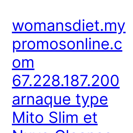
womansdiet.my
promosonline.c
om
67.228.187.200
arnaque type
Mito Slim et