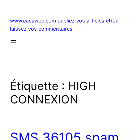
Aller
au
www.cacaweb.com publiez vos articles et/ou
contenu
laissez vos commentaires
Étiquette :
HIGH
CONNEXION
SMS 36105 spam