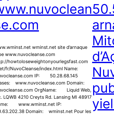
www.nuvoclean
50.
se.com
arn
Mit
w.wminst.net wminst.net site d’arnaque
d’A
pe www.nuvocleanse.com
tp://howtoloseweightonyourlegsfast.com
Nu
iet/fr/NuvoCleanse/index.html Name:
vocleanse.com IP: 50.28.68.145
pu
iases: www.nuvocleanse.com Domain:
vocleanse.com OrgName: Liquid Web,
c. LQWB 4210 Creyts Rd. Lansing MI 48917
yie
ame: www.wminst.net IP:
.63.202.38 Domain: wminst.net Pour les