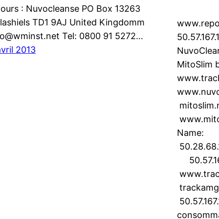
tours : Nuvocleanse PO Box 13263
lashiels TD1 9AJ United Kingdomm
www.repo
fo@wminst.net Tel: 0800 91 5272…
50.57.167.
avril 2013
NuvoClean
MitoSlim 
www.trac
www.nuv
mitoslim.
www.mito
Name: n
50.28.68
50.57.16
www.tra
trackam
50.57.167
consomma