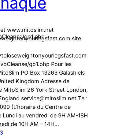
rnaque
net www.mitoslim.net
voCleanse/go1.php
weightonyourlegsfast.com site
wtoloseweightonyourlegsfast.com
NuvoCleanse/go1.php Pour les
 MitoSlim PO Box 13263 Galashiels
nited Kingdom Adresse de
se MitoSlim 26 York Street London,
ngland service@mitoslim.net Tel:
099 (L’horaire du Centre de
e Lundi au vendredi de 9H AM-18H
medi de 10H AM – 14H…
13