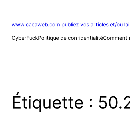
Aller
au
contenu
www.cacaweb.com publiez vos articles et/ou la
CyberFuck
Politique de confidentialité
Comment ré
Étiquette :
50.