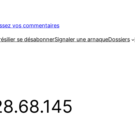
issez vos commentaires
silier se désabonner
Signaler une arnaque
Dossiers
28.68.145