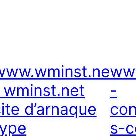
www.wminst.ne
ww
t wminst.net
-
site d’arnaque
co
type
s-c