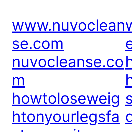
www.nuvoclean
se.com
nuvocleanse.co
m
howtoloseweig
htonyourlegsfa