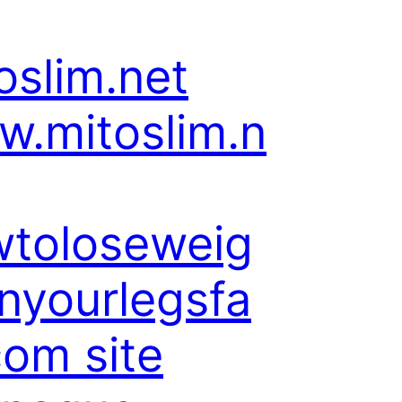
oslim.net
.mitoslim.n
toloseweig
nyourlegsfa
com site