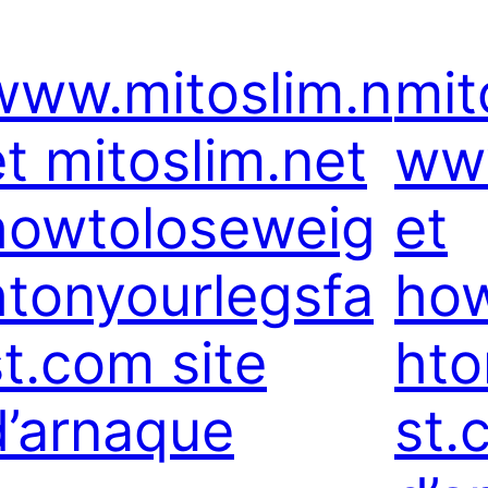
www.mitoslim.n
mit
et mitoslim.net
www
howtoloseweig
et
htonyourlegsfa
how
st.com site
hto
d’arnaque
st.