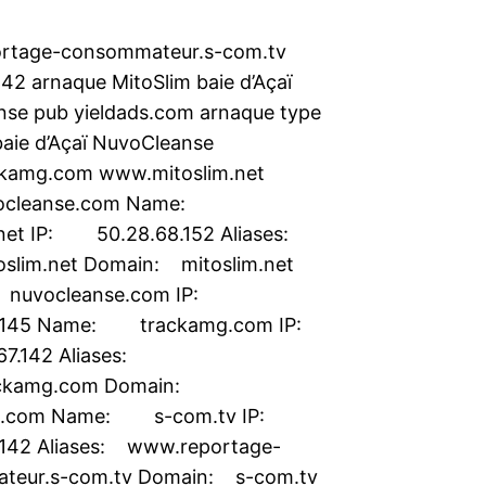
rtage-consommateur.s-com.tv
142 arnaque MitoSlim baie d’Açaï
se pub yieldads.com arnaque type
baie d’Açaï NuvoCleanse
kamg.com www.mitoslim.net
ocleanse.com Name:
net IP: 50.28.68.152 Aliases:
slim.net Domain: mitoslim.net
uvocleanse.com IP:
.145 Name: trackamg.com IP:
7.142 Aliases:
ckamg.com Domain:
g.com Name: s-com.tv IP:
.142 Aliases: www.reportage-
teur.s-com.tv Domain: s-com.tv