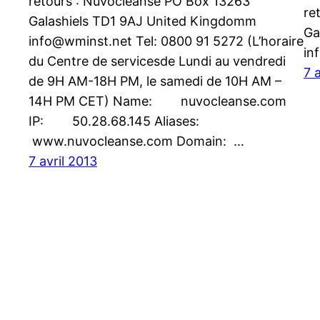
retours : Nuvocleanse PO Box 13263
re
Galashiels TD1 9AJ United Kingdomm
Ga
info@wminst.net Tel: 0800 91 5272 (L’horaire
in
du Centre de servicesde Lundi au vendredi
7 
de 9H AM-18H PM, le samedi de 10H AM –
14H PM CET) Name: nuvocleanse.com
IP: 50.28.68.145 Aliases:
www.nuvocleanse.com Domain: …
7 avril 2013