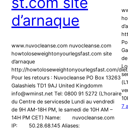
st.com site
ww
d’arnaque
ho
d’
ht
Po
www.nuvocleanse.com nuvocleanse.com
Ga
howtoloseweightonyourlegsfast.com site
de
d’arnaque
Lo
http://howtoloseweightonyourlegsfast.com/diet
se
Pour les retours : Nuvocleanse PO Box 13263
(L
Galashiels TD1 9AJ United Kingdomm
ve
info@wminst.net Tel: 0800 91 5272 (L’horaire
10
du Centre de servicesde Lundi au vendredi
7 
de 9H AM-18H PM, le samedi de 10H AM –
14H PM CET) Name: nuvocleanse.com
IP: 50.28.68.145 Aliases: