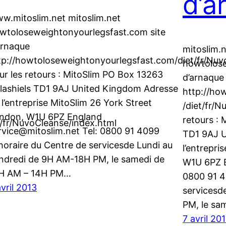
d’a
w.mitoslim.net mitoslim.net
wtoloseweightonyourlegsfast.com site
arnaque
mitoslim.
tp://howtoloseweightonyourlegsfast.com/diet/fr/Nu
howtolose
ur les retours : MitoSlim PO Box 13263
d’arnaque
lashiels TD1 9AJ United Kingdom Adresse
http://ho
 l’entreprise MitoSlim 26 York Street
/diet/fr/
ndon, W1U 6PZ England
retours :
/fr/NuvoCleanse/index.html
rvice@mitoslim.net Tel: 0800 91 4099
TD1 9AJ U
’horaire du Centre de servicesde Lundi au
l’entrepri
ndredi de 9H AM-18H PM, le samedi de
W1U 6PZ E
H AM – 14H PM…
0800 91 4
avril 2013
servicesd
PM, le sa
7 avril 20