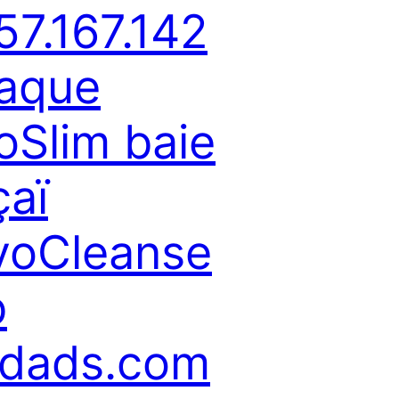
57.167.142
aque
oSlim baie
çaï
voCleanse
b
ldads.com