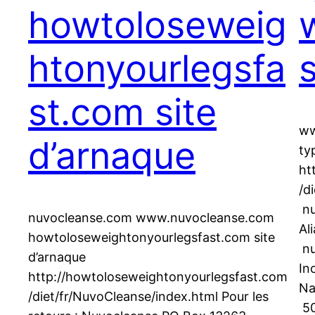
howtoloseweig
htonyourlegsfa
st.com site
ww
d’arnaque
ty
ht
/d
nu
nuvocleanse.com www.nuvocleanse.com
Al
howtoloseweightonyourlegsfast.com site
nu
d’arnaque
In
http://howtoloseweightonyourlegsfast.com
N
/diet/fr/NuvoCleanse/index.html Pour les
50